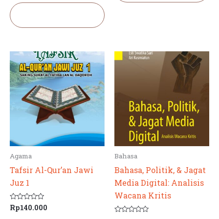
dari
5
Tambah ke
keranjang
Agama
Bahasa
Tafsir Al-Qur’an Jawi
Bahasa, Politik, & Jagat
Juz 1
Media Digital: Analisis
Wacana Kritis
Rp
140.000
Dinilai
0
dari
Dinilai