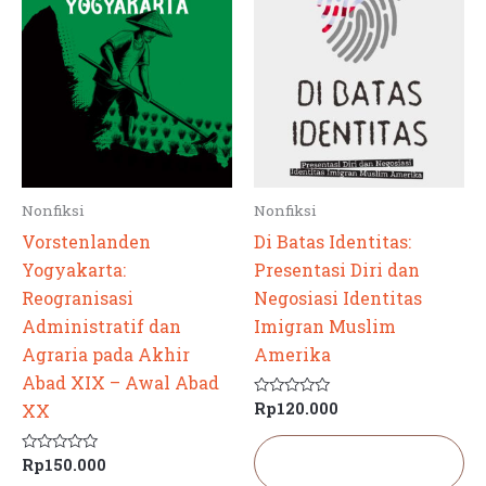
Nonfiksi
Nonfiksi
Vorstenlanden
Di Batas Identitas:
Yogyakarta:
Presentasi Diri dan
Reogranisasi
Negosiasi Identitas
Administratif dan
Imigran Muslim
Agraria pada Akhir
Amerika
Abad XIX – Awal Abad
Rp
120.000
Dinilai
XX
0
dari
5
Tambah ke
Rp
150.000
Dinilai
keranjang
0