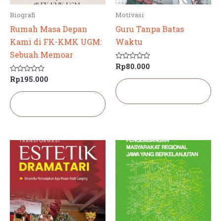
Biografi
Motivasi
Rumah Masa Depan
Guru Tanpa Batas
Kami di FK-KMK UGM:
Waktu
Sebuah Memoar
Rp
80.000
Dinilai
0
Rp
195.000
Dinilai
dari
0
5
Tambah ke
dari
keranjang
5
Tambah ke
keranjang