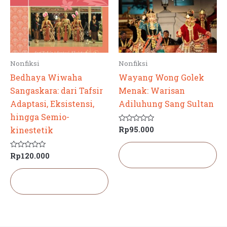
Nonfiksi
Nonfiksi
Bedhaya Wiwaha
Wayang Wong Golek
Sangaskara: dari Tafsir
Menak: Warisan
Adaptasi, Eksistensi,
Adiluhung Sang Sultan
hingga Semio-
Rp
95.000
Dinilai
kinestetik
0
dari
5
Tambah ke
Rp
120.000
Dinilai
keranjang
0
dari
5
Tambah ke
keranjang