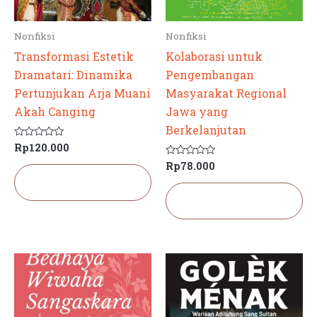
Nonfiksi
Nonfiksi
Transformasi Estetik
Kolaborasi untuk
Dramatari: Dinamika
Pengembangan
Pertunjukan Arja Muani
Masyarakat Regional
Akah Canging
Jawa yang
Berkelanjutan
Rp
120.000
Dinilai
0
Rp
78.000
dari
Dinilai
5
0
Tambah ke
dari
keranjang
5
Tambah ke
keranjang