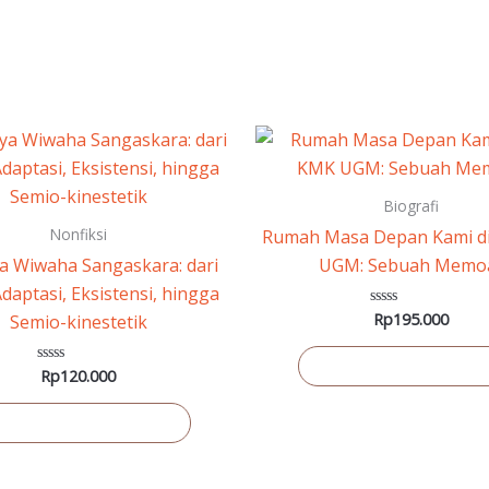
Biografi
Nonfiksi
Rumah Masa Depan Kami d
a Wiwaha Sangaskara: dari
UGM: Sebuah Memo
Adaptasi, Eksistensi, hingga
Rp
195.000
Dinilai
Semio-kinestetik
0
dari
5
Tambah ke keranja
Rp
120.000
Dinilai
0
dari
5
ambah ke keranjang