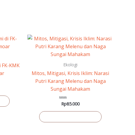
Ekologi
i FK-KMK
ar
Mitos, Mitigasi, Krisis Iklim: Narasi
Putri Karang Melenu dan Naga
Sungai Mahakam
ng
Rp
85.000
Dinilai
0
dari
5
Tambah ke keranjang