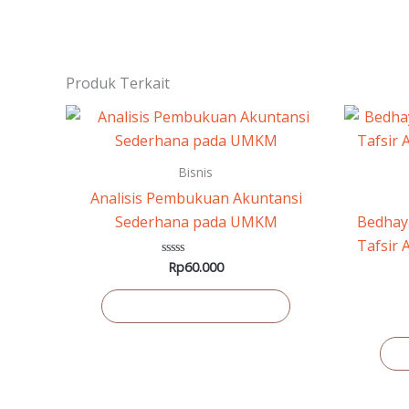
Produk Terkait
Bisnis
Analisis Pembukuan Akuntansi
Sederhana pada UMKM
Bedhay
Tafsir 
Rp
60.000
Dinilai
0
dari
5
Tambah ke keranjang
T