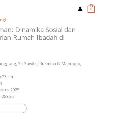
0
logi
an: Dinamika Sosial dan
irian Rumah Ibadah di
anggung, Sri Suwitri, Rukmina G. Manoppo,
x 23 cm
4
ustus 2025
4-2596-3
 keranjang