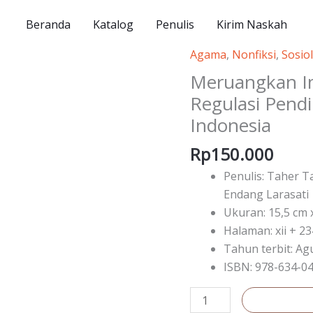
Beranda
Katalog
Penulis
Kirim Naskah
Agama
,
Nonfiksi
,
Sosio
Kuantitas
Meruangkan
Meruangkan Im
Iman:
Regulasi Pend
Dinamika
Indonesia
Sosial
dan
Rp
150.000
Regulasi
Penulis: Taher T
Pendirian
Endang Larasati
Rumah
Ukuran: 15,5 cm 
Ibadah
Halaman: xii + 23
di
Tahun terbit: Ag
Indonesia
ISBN: 978-634-0
Tambah ke