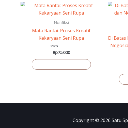
Nonfiksi
Mata Rantai: Proses Kreatif
Kekaryaan Seni Rupa
Di Batas 
Negosia
Rp
75.000
Dinilai
0
dari
5
Tambah ke keranjang
T
Copyright © 2026 Satu Sp