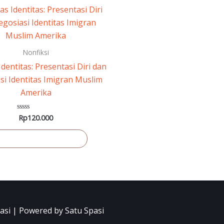
Nonfiksi
Identitas: Presentasi Diri dan
si Identitas Imigran Muslim
Amerika
Rp
120.000
Dinilai
0
dari
5
ambah ke keranjang
asi | Powered by Satu Spasi