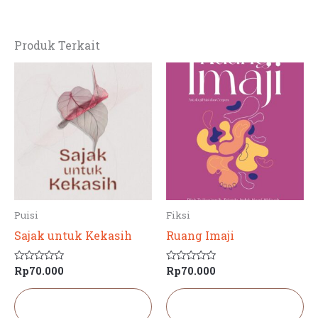
Produk Terkait
Puisi
Fiksi
Sajak untuk Kekasih
Ruang Imaji
Rp
70.000
Rp
70.000
Dinilai
Dinilai
0
0
dari
dari
5
5
Tambah ke
Tambah ke
keranjang
keranjang