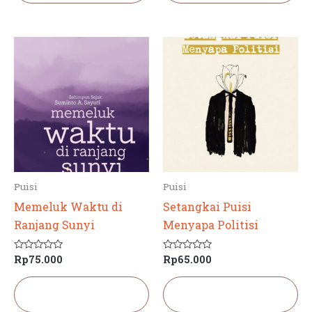
Puisi
Puisi
Memeluk Waktu di
Setangkai Puisi
Ranjang Sunyi
Menyapa Politisi
Rp
75.000
Rp
65.000
Dinilai
Dinilai
0
0
dari
dari
5
5
Tambah ke
Tambah ke
keranjang
keranjang