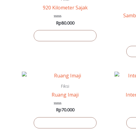
920 Kilometer Sajak
Samba
Rp
80.000
Dinilai
0
dari
5
Tambah ke keranjang
T
Fiksi
Ruang Imaji
Inte
Rp
70.000
Dinilai
0
dari
5
Tambah ke keranjang
T