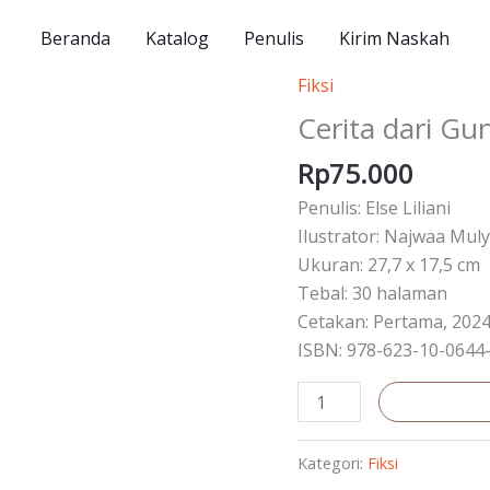
Beranda
Katalog
Penulis
Kirim Naskah
Fiksi
Kuantitas
Cerita
Cerita dari G
dari
Rp
75.000
Gunung
Penulis: Else Liliani
Ilustrator: Najwaa Mulya
Ukuran: 27,7 x 17,5 cm
Tebal: 30 halaman
Cetakan: Pertama, 202
ISBN: 978-623-10-0644
Tambah ke
Kategori:
Fiksi