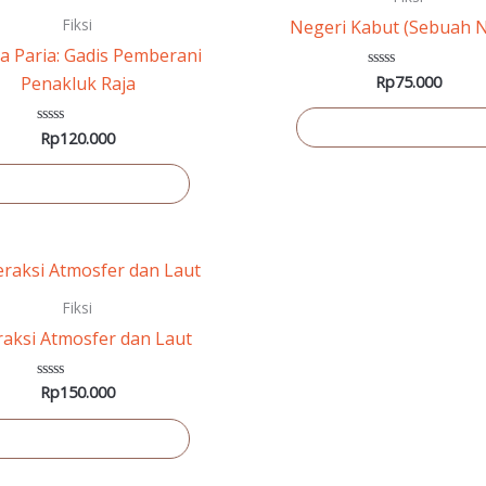
Fiksi
Negeri Kabut (Sebuah N
 Paria: Gadis Pemberani
Rp
75.000
Dinilai
Penakluk Raja
0
dari
5
Tambah ke keranja
Rp
120.000
Dinilai
0
dari
5
ambah ke keranjang
Fiksi
raksi Atmosfer dan Laut
Rp
150.000
Dinilai
0
dari
5
ambah ke keranjang